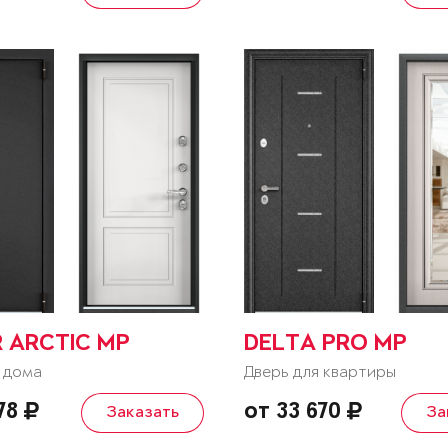
R ARCTIC MP
DELTA PRO MP
 дома
Дверь для квартиры
778
от 33 670
Заказать
За