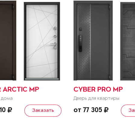
R ARCTIC MP
CYBER PRO MP
 дома
Дверь для квартиры
510
от 77 305
Заказать
За