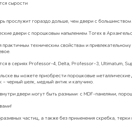
ятся сырости
рь прослужит гораздо дольше, чем двери с большинством
еские двери с порошковым напылением Torex в Архангель
я практичным техническим свойствам и привлекательном
евое.
ся в сериях Professor-4, Delta, Professor-3, Ultimatum, Su
ельске вы можете приобрести порошковые металлические 
 – черный шелк, медный антик и капучино.
внутри двери могут быть разными: с MDF-панелями, поро
вами!
бразивных частиц, а также без применения скребка, терки