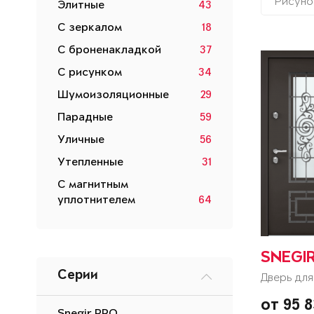
Рисуно
Элитные
43
С зеркалом
18
С броненакладкой
37
С рисунком
34
Шумоизоляционные
29
Парадные
59
Уличные
56
Утепленные
31
С магнитным
уплотнителем
64
SNEGI
Серии
Дверь для
от 95 