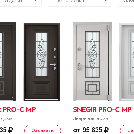
к отделки
Цвет отделки
Зам
R PRO-C MP
SNEGIR PRO-C MP
 дома
Дверь для дома
835
от 95 835
Заказать
За