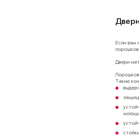
Двери
Если вам 
порошков
Двери мет
Порошковы
Такие ко
выдерж
защищ
устойч
моющих
устойч
стойки