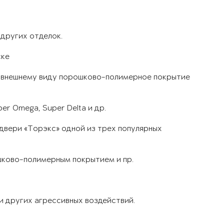
 других отделок.
ске
у внешнему виду порошково-полимерное покрытие
per Omega, Super Delta и др.
двери «Торэкс» одной из трех популярных
шково-полимерным покрытием и пр.
 и других агрессивных воздействий.