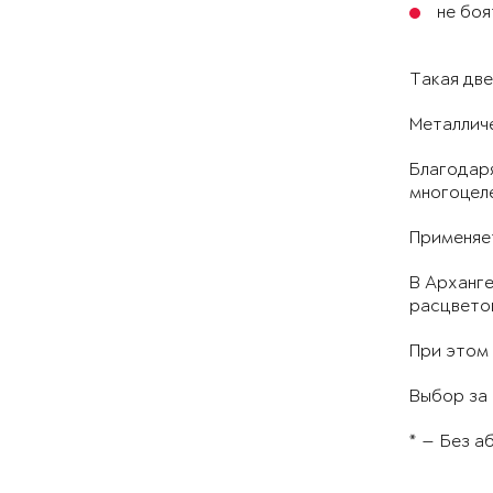
не бо
Такая две
Металлич
Благодар
многоцел
Применяет
В Арханг
расцветок
При этом 
Выбор за 
* — Без а