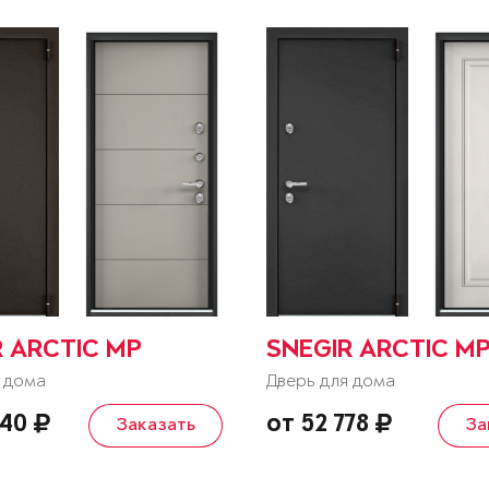
R ARCTIC MP
SNEGIR ARCTIC M
 дома
Дверь для дома
540
от 52 778
Заказать
За