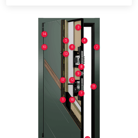
3
14
5
4
10
6
2
13
8
9
17
12
11
7
1
16