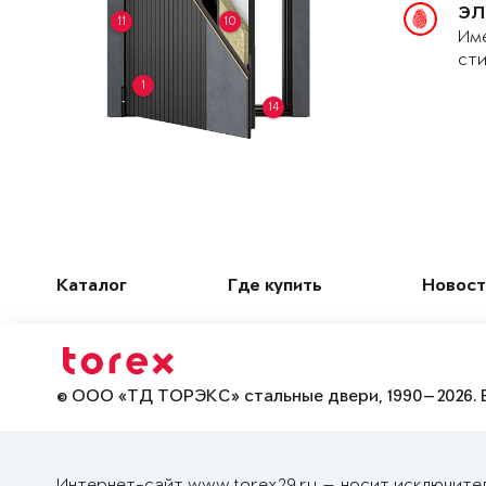
ЭЛ
11
10
Име
сти
1
14
Каталог
Где купить
Новост
© ООО «ТД ТОРЭКС» стальные двери, 1990—2026. 
Интернет-сайт www.torex29.ru — носит исключите