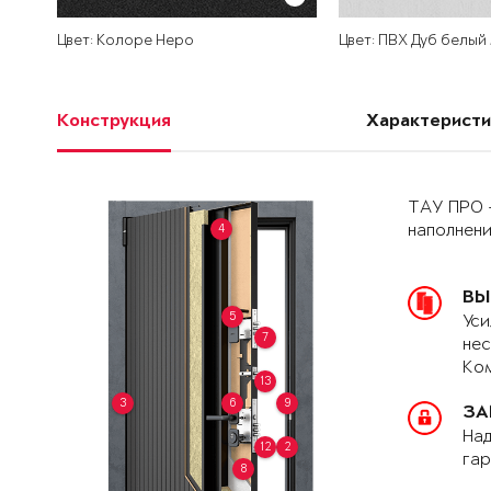
Цвет: Колоре Неро
Цвет: ПВХ Дуб белый
Конструкция
Характеристи
ТАУ ПРО 
4
наполнен
ВЫ
5
Уси
7
нес
Ком
13
3
6
9
ЗА
Над
12
2
гар
8