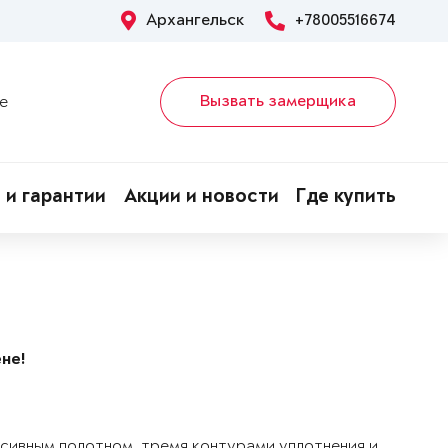
Архангельск
+78005516674
Вызвать замерщика
е
 и гарантии
Акции и новости
Где купить
не!
ссивным полотном, тремя контурами уплотнения и